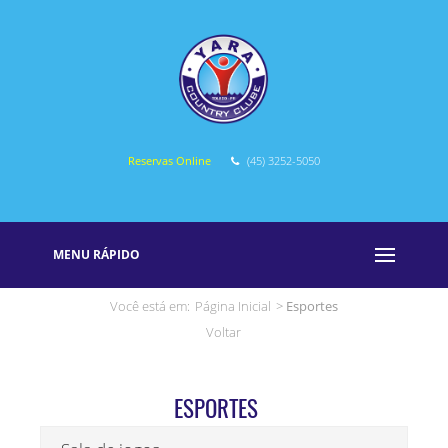
Reservas Online
(45) 3252-5050
MENU RÁPIDO
Você está em:
Página Inicial
>
Esportes
Voltar
ESPORTES