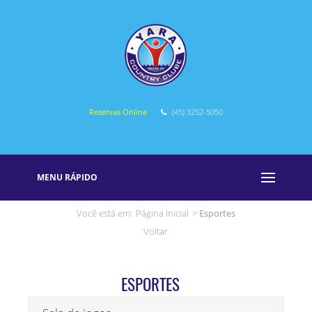
Reservas Online
(45) 3252-5050
MENU RÁPIDO
Você está em:
Página Inicial
>
Esportes
Voltar
ESPORTES