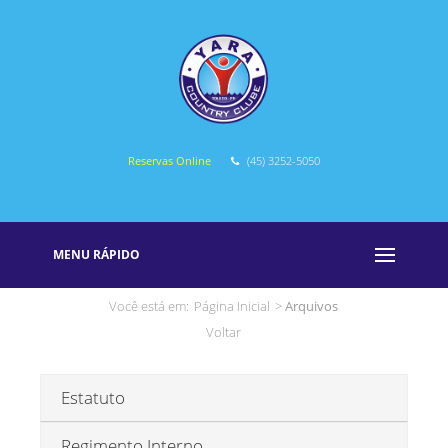
Reservas Online
(45) 3252-5050
MENU RÁPIDO
Você está em:
Página Inicial
>
Arquivos
Voltar
Estatuto
Regimento Interno